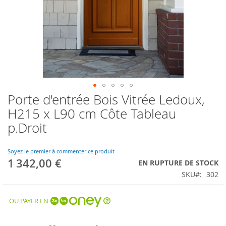
Porte d'entrée Bois Vitrée Ledoux,
Skip
to
H215 x L90 cm Côte Tableau
the
p.Droit
beginning
of
the
Soyez le premier à commenter ce produit
images
1 342,00 €
EN RUPTURE DE STOCK
gallery
SKU
302
OU PAYER EN