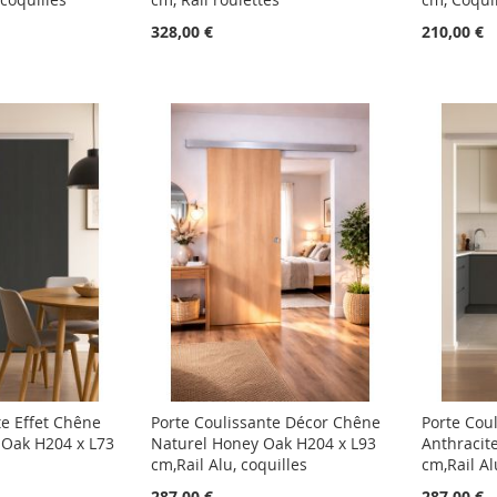
328,00 €
210,00 €
te Effet Chêne
Porte Coulissante Décor Chêne
Porte Cou
 Oak H204 x L73
Naturel Honey Oak H204 x L93
Anthracit
cm,Rail Alu, coquilles
cm,Rail Al
287,00 €
287,00 €