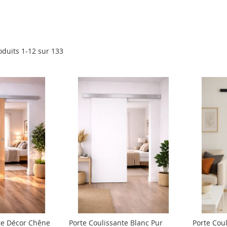
oduits
1
-
12
sur
133
te Décor Chêne
Porte Coulissante Blanc Pur
Porte Cou