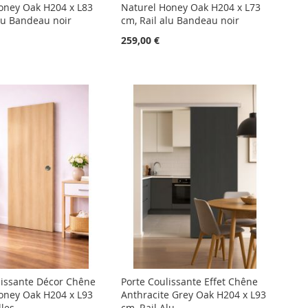
oney Oak H204 x L83
Naturel Honey Oak H204 x L73
alu Bandeau noir
cm, Rail alu Bandeau noir
259,00 €
lissante Décor Chêne
Porte Coulissante Effet Chêne
oney Oak H204 x L93
Anthracite Grey Oak H204 x L93
lles
cm, Rail Alu