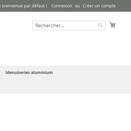
 bienvenue par défaut !
Connexion
Créer un compte
Mon pa
Rechercher
Rechercher
Menuiseries aluminium