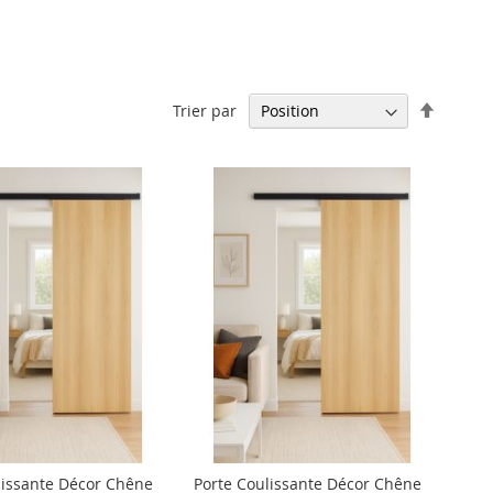
Par
Trier par
ordre
décrois
lissante Décor Chêne
Porte Coulissante Décor Chêne