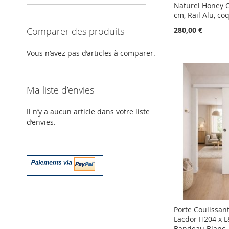
Naturel Honey 
cm, Rail Alu, coq
280,00 €
Comparer des produits
Ajouter au panier
Ajouter au panier
Ajouter au panier
Ajouter au panier
Vous n’avez pas d’articles à comparer.
AJOUTER
AJOUTER
AJOUTER
AJOUTER
À
AJOUTER
À
AJOUTER
À
AJOUTER
À
AJOUTER
Ma liste d’envies
MA
AU
MA
AU
MA
AU
MA
AU
Il n’y a aucun article dans votre liste
LISTE
COMPARATEUR
LISTE
COMPARATEUR
LISTE
COMPARATEUR
LISTE
COMPARATEUR
d’envies.
D’ENVIE
D’ENVIE
D’ENVIE
D’ENVIE
Porte Coulissan
Lacdor H204 x L8
Bandeau Blanc, 