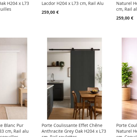
Oak H204 x L73
Lacdor H204 x L73 cm, Rail Alu
Naturel H
uilles
cm, Rail 
259,00 €
259,00 €
te Blanc Pur
Porte Coulissante Effet Chêne
Porte Cou
3 cm, Rail alu
Anthracite Grey Oak H204 x L73
Naturel H
coquilles
cm, Rail roulettes
cm, Coqui