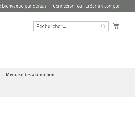
 bienvenue par défaut !
Connexion
Créer un compte
Mon pa
Rechercher
Rechercher
Menuiseries aluminium