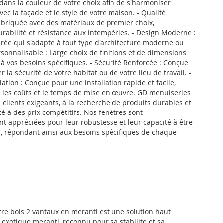
dans la couleur de votre choix afin de s'harmoniser
ec la façade et le style de votre maison. - Qualité
abriquée avec des matériaux de premier choix,
urabilité et résistance aux intempéries. - Design Moderne :
rée qui s'adapte à tout type d'architecture moderne ou
rsonnalisable : Large choix de finitions et de dimensions
 à vos besoins spécifiques. - Sécurité Renforcée : Conçue
la sécurité de votre habitat ou de votre lieu de travail. -
allation : Conçue pour une installation rapide et facile,
i les coûts et le temps de mise en œuvre. GD menuiseries
 clients exigeants, à la recherche de produits durables et
té à des prix compétitifs. Nos fenêtres sont
nt appréciées pour leur robustesse et leur capacité à être
, répondant ainsi aux besoins spécifiques de chaque
tre bois 2 vantaux en meranti est une solution haut
exotique meranti, reconnu pour sa stabilite et sa