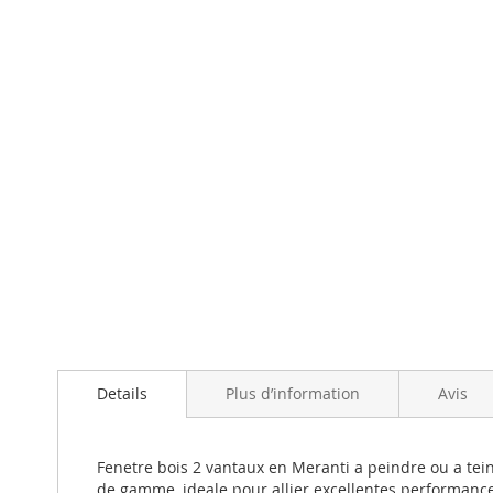
gallery
Details
Plus d’information
Avis
Fenetre bois 2 vantaux en Meranti a peindre ou a tei
de gamme, ideale pour allier excellentes performances