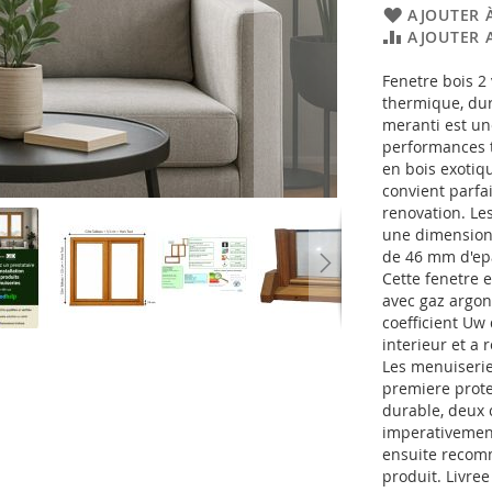
AJOUTER À
AJOUTER 
Fenetre bois 2
thermique, dur
meranti est un
performances t
en bois exotiqu
convient parfa
renovation. Le
une dimension 
de 46 mm d'epai
Cette fenetre e
avec gaz argon
coefficient Uw 
interieur et a
Les menuiserie
premiere prote
durable, deux 
imperativement
ensuite recomm
produit. Livree