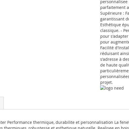
personnalisee 
parfaitement av
Supérieure : F
garantissant d
Esthétique épu
classique. - Pe
pour s'adapter
pour augmenter 
Facilité d'Inst
réduisant ains
s'adresse à des
de haute quali
particulièreme
personnalisées
projet.
nter Performance thermique, durabilite et personnalisation La fene
 thermiques, robustesse et esthetique naturelle. Realisee en bois 