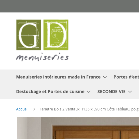
Allez
au
contenu
Menuiseries intérieures made in France
Portes d’ent
Destockage et Portes de cuisine
SECONDE VIE
Accueil
Fenetre Bois 2 Vantaux H135 x L90 cm Côte Tableau, poi
Skip
to
the
end