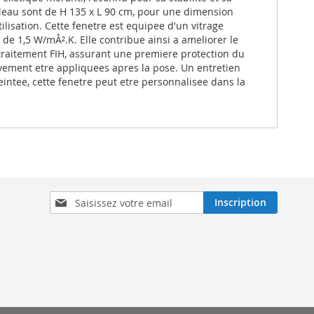
bleau sont de H 135 x L 90 cm, pour une dimension
ilisation. Cette fenetre est equipee d'un vitrage
 de 1,5 W/mÂ².K. Elle contribue ainsi a ameliorer le
 traitement FIH, assurant une premiere protection du
ivement etre appliquees apres la pose. Un entretien
intee, cette fenetre peut etre personnalisee dans la
Inscription
Inscription
à
notre
lettre
d’information
: