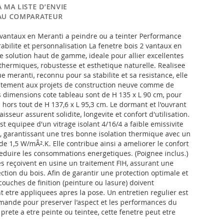
 MA LISTE D’ENVIE
AU COMPARATEUR
 vantaux en Meranti a peindre ou a teinter Performance
abilite et personnalisation La fenetre bois 2 vantaux en
e solution haut de gamme, ideale pour allier excellentes
hermiques, robustesse et esthetique naturelle. Realisee
e meranti, reconnu pour sa stabilite et sa resistance, elle
itement aux projets de construction neuve comme de
s dimensions cote tableau sont de H 135 x L 90 cm, pour
hors tout de H 137,6 x L 95,3 cm. Le dormant et l'ouvrant
sseur assurent solidite, longevite et confort d'utilisation.
st equipee d'un vitrage isolant 4/16/4 a faible emissivite
, garantissant une tres bonne isolation thermique avec un
de 1,5 W/mÂ².K. Elle contribue ainsi a ameliorer le confort
 reduire les consommations energetiques. (Poignee inclus.)
s reçoivent en usine un traitement FIH, assurant une
ction du bois. Afin de garantir une protection optimale et
couches de finition (peinture ou lasure) doivent
 etre appliquees apres la pose. Un entretien regulier est
ande pour preserver l'aspect et les performances du
 prete a etre peinte ou teintee, cette fenetre peut etre