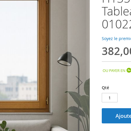
Table
0102
Soyez le premi
382,0
OU PAYER EN
Qté
Ajoute