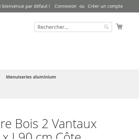
 bienvenue par défaut !
Connexion
Créer un compte
Mon pa
Rechercher
Rechercher
Menuiseries aluminium
re Bois 2 Vantaux
 x L90 cm Côte