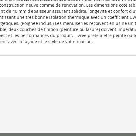
e construction neuve comme de renovation. Les dimensions cote ta
ant de 46 mm d'epaisseur assurent solidite, longevite et confort d'ut
antissant une tres bonne isolation thermique avec un coefficient Uw
rgetiques. (Poignee inclus.) Les menuiseries reçoivent en usine un
able, deux couches de finition (peinture ou lasure) doivent imperat
ct et les performances du produit. Livree prete a etre peinte ou te
nt avec la façade et le style de votre maison.