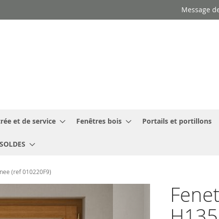
Message de
rée et de service
Fenêtres bois
Portails et portillons
SOLDES
gnee (ref 010220F9)
Fenet
H135